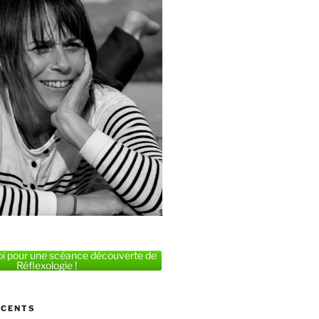
i pour une scéance découverte de
Réflexologie !
ÉCENTS