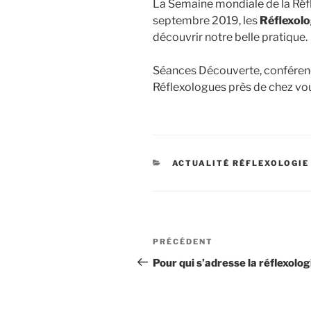
La Semaine mondiale de la Réfl
septembre 2019, les
Réflexol
découvrir notre belle pratique.
Séances Découverte, conféren
Réflexologues près de chez vou
CATÉGORIES
ACTUALITÉ RÉFLEXOLOGIE
Navigation
Article
PRÉCÉDENT
de
précédent
Pour qui s’adresse la réflexolog
l’article