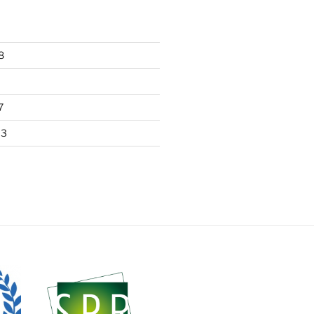
8
7
13