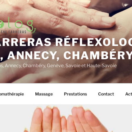
ARRERAS RÉFLEXOLOG
, ANNECY, CHAMBÉRY
ins, Annecy, Chambéry, Genève, Savoie et Haute-Savoie
omathérapie
Massage
Prestations
Contact
Act