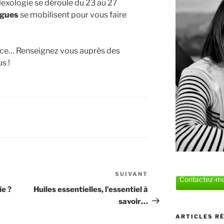
exologie se déroule du 23 au 27
ogues
se mobilisent pour vous faire
ce… Renseignez vous auprès des
s !
SUIVANT
Article
Contactez-mo
suivant
ie ?
Huiles essentielles, l’essentiel à
savoir…
ARTICLES R